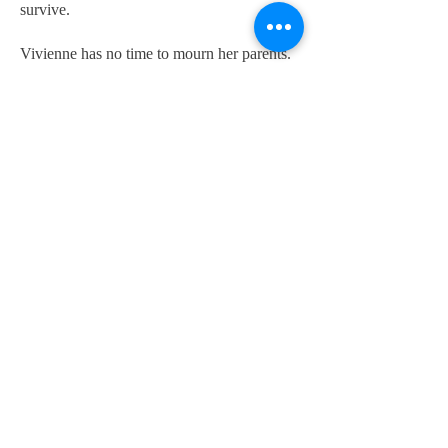
survive.
Vivienne has no time to mourn her parents.
Keeping her little brother alive is all that
matters, until the night they are pulled from
their world and trapped on an island from
which there is no escape. An island stalked
by dark shadows.
And then there's him.
The pirate who hunts the lost children.
James Hook is as dangerous as he is
captivating. He is velvet and iron and ice.
And he might be the only one who can keep
her alive.
To save her brother, Vivienne must strike a
bargain with the pirate captain. But on this