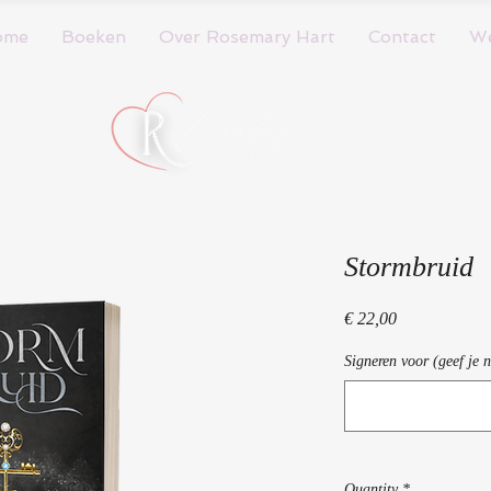
ome
Boeken
Over Rosemary Hart
Contact
W
Stormbruid
Price
€ 22,00
Signeren voor (geef je 
Quantity
*