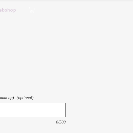
ebshop
naam op): (optional)
0/500