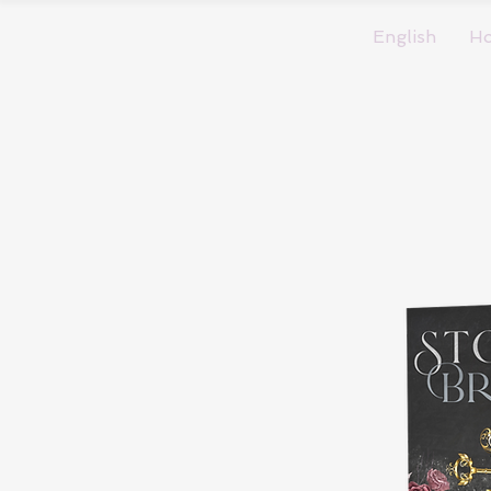
English
H